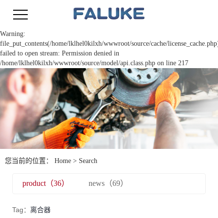
Warning:
file_put_contents(/home/lklhel0kilxh/wwwroot/source/cache/license_cache.php
failed to open stream: Permission denied in
/home/lklhel0kilxh/wwwroot/source/model/api.class.php on line 217
您当前的位置：
Home
> Search
product（36）
news（69）
Tag：
离合器