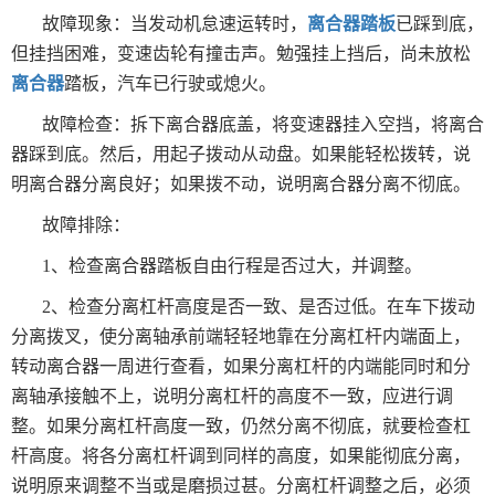
故障现象：当发动机怠速运转时，
离合器踏板
已踩到底，
但挂挡困难，变速齿轮有撞击声。勉强挂上挡后，尚未放松
离合器
踏板，汽车已行驶或熄火。
故障检查：拆下离合器底盖，将变速器挂入空挡，将离合
器踩到底。然后，用起子拨动从动盘。如果能轻松拨转，说
明离合器分离良好；如果拨不动，说明离合器分离不彻底。
故障排除：
1、检查离合器踏板自由行程是否过大，并调整。
2、检查分离杠杆高度是否一致、是否过低。在车下拨动
分离拨叉，使分离轴承前端轻轻地靠在分离杠杆内端面上，
转动离合器一周进行查看，如果分离杠杆的内端能同时和分
离轴承接触不上，说明分离杠杆的高度不一致，应进行调
整。如果分离杠杆高度一致，仍然分离不彻底，就要检查杠
杆高度。将各分离杠杆调到同样的高度，如果能彻底分离，
说明原来调整不当或是磨损过甚。分离杠杆调整之后，必须