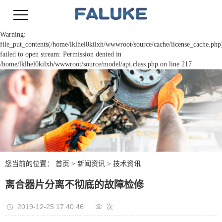
Warning:
file_put_contents(/home/lklhel0kilxh/wwwroot/source/cache/license_cache.php
failed to open stream: Permission denied in
/home/lklhel0kilxh/wwwroot/source/model/api.class.php on line 217
您当前的位置：
首页
>
新闻资讯
>
技术资讯
离合器片分离不彻底的故障检修
2019-12-25 17:40:46
次