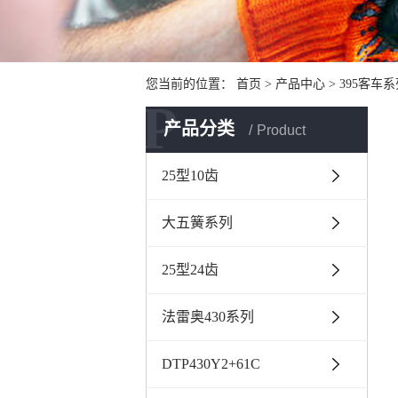
您当前的位置：
首页
>
产品中心
>
395客车
P
产品分类
Product
25型10齿
大五簧系列
25型24齿
法雷奥430系列
DTP430Y2+61C