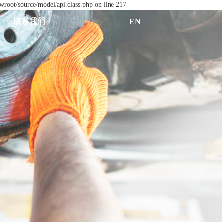
wroot/source/model/api.class.php on line 217
联系我们
EN