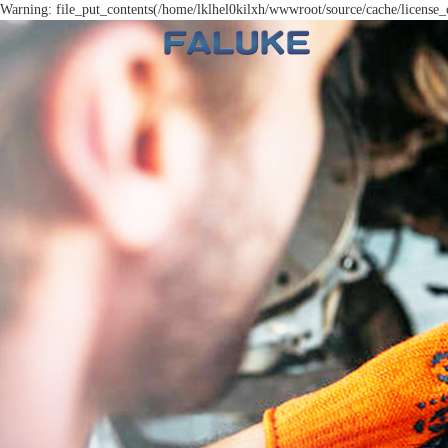
Warning: file_put_contents(/home/lklhel0kilxh/wwwroot/source/cache/license_c