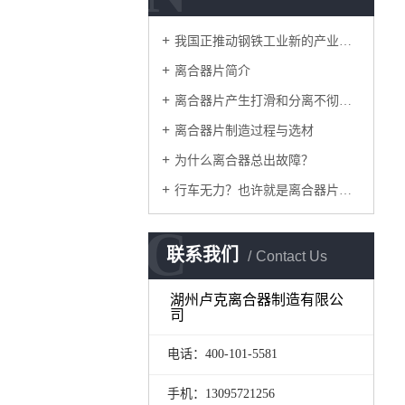
我国正推动钢铁工业新的产业革命
离合器片简介
离合器片产生打滑和分离不彻底的原因
离合器片制造过程与选材
为什么离合器总出故障？
行车无力？也许就是离合器片出了问题。
C
联系我们
Contact Us
湖州卢克离合器制造有限公
司
电话：400-101-5581
手机：13095721256