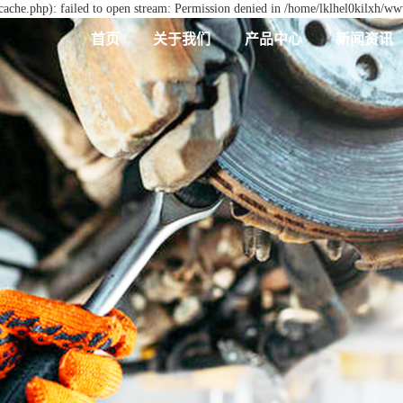
ache.php): failed to open stream: Permission denied in /home/lklhel0kilxh/ww
首页
关于我们
产品中心
新闻资讯