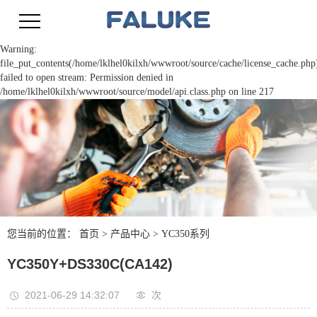
Warning:
file_put_contents(/home/lklhel0kilxh/wwwroot/source/cache/license_cache.php
failed to open stream: Permission denied in
/home/lklhel0kilxh/wwwroot/source/model/api.class.php on line 217
您当前的位置：
首页
>
产品中心
>
YC350系列
YC350Y+DS330C(CA142)
2021-06-29 14:32:07
次